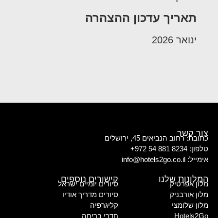
תאריך עדכון ההצהרה
ינואר 2026
צור קשר
כתובת: רחוב הנביאים 45, ירושלים
טלפון: 8234 881 54 972+
אימייל: info@hotels2go.co.il
המלונות שלנו
קישורים נוספים
מלון אפרטיק
סיורים יומיים ישראל
מלון אורבניק
סיורים מדריך אודיו
מלון שלומצי
קליגרפיה
Hotels2Go
חדרי בריחה